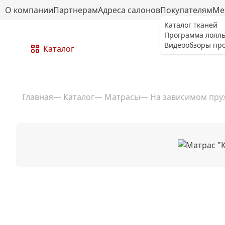
О компании
Партнерам
Адреса салонов
Покупателям
Ме
Каталог тканей
Программа лоял
Видеообзоры про
Каталог
Главная
—
Каталог
—
Матрасы
—
На зависимом пру