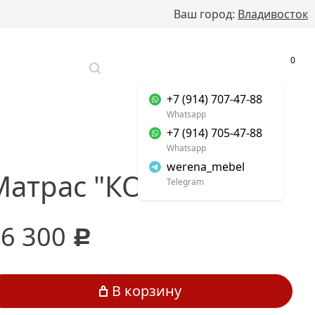
Ваш город:
Владивосток
0
+7 (423) 275-47-88
+7 (914) 707-47-88
Whatsapp
+7 (914) 705-47-88
Whatsapp
werena_mebel
Матрас "КОМФОРТ"
Telegram
16 300
c
В корзину