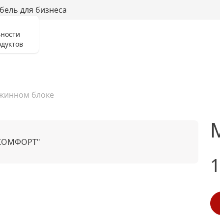
бель для бизнеса
ьности
дуктов
жинном блоке