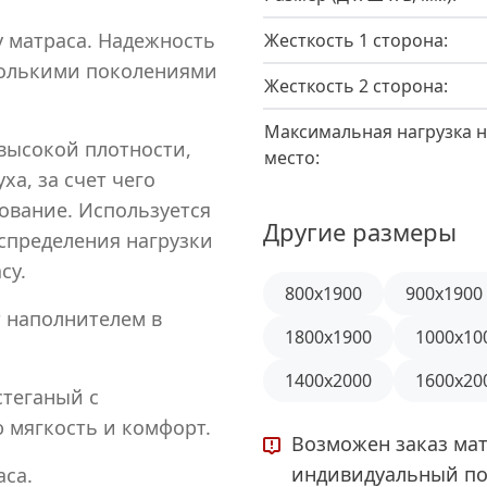
1
 матраса. Надежность
Жесткость 1 сторона:
колькими поколениями
Жесткость 2 сторона:
Максимальная нагрузка н
 высокой плотности,
место:
а, за счет чего
ование. Используется
Другие размеры
спределения нагрузки
су.
800x1900
900x1900
 наполнителем в
1800x1900
1000x10
1400x2000
1600x20
стеганый с
 мягкость и комфорт.
Возможен заказ мат
индивидуальный по
аса.