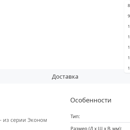
8
Ж
9
1
1
1
1
1
Доставка
8
9
Особенности
1
1
Тип:
 из серии Эконом
1
Размер (Д х Ш х В, мм):