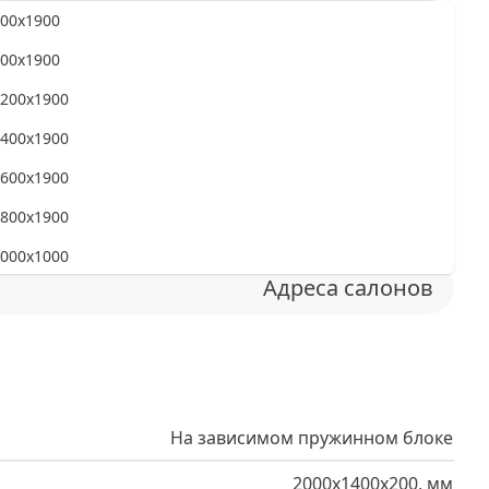
00x1900
есткость матраса
00x1900
200x1900
400x1900
Программа лояльности
«Верена Мебель»
600x1900
800x1900
000x1000
Адреса салонов
00x2000
00x2000
200x2000
400x2000
На зависимом пружинном блоке
600x2000
2000x1400x200, мм