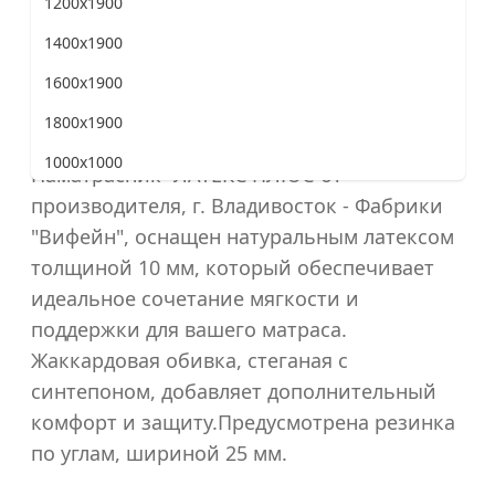
1200x1900
«Верена Мебель»
1400x1900
1600x1900
Наматрасник «ЛАТЕКС ПЛЮС»
1800x1900
1000x1000
Наматрасник "ЛАТЕКС ПЛЮС"от
800x2000
производителя, г. Владивосток - Фабрики
"Вифейн", оснащен натуральным латексом
900x2000
толщиной 10 мм, который обеспечивает
1200x2000
идеальное сочетание мягкости и
1400x2000
поддержки для вашего матраса.
Жаккардовая обивка, стеганая с
1600x2000
синтепоном, добавляет дополнительный
1800x2000
комфорт и защиту.Предусмотрена резинка
по углам, шириной 25 мм.