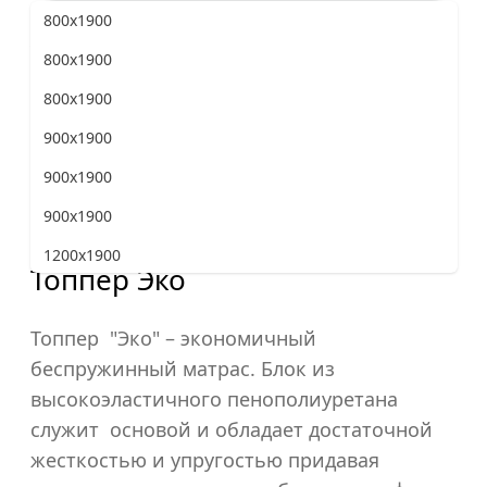
800x1900
Жесткость матраса
800x1900
800x1900
900x1900
Программа лояльности
«Верена Мебель»
900x1900
900x1900
1200x1900
Топпер Эко
1200x1900
1200x1900
Топпер "Эко" – экономичный
беспружинный матрас. Блок из
1400x1900
высокоэластичного пенополиуретана
1400x1900
служит основой и обладает достаточной
1400x1900
жесткостью и упругостью придавая