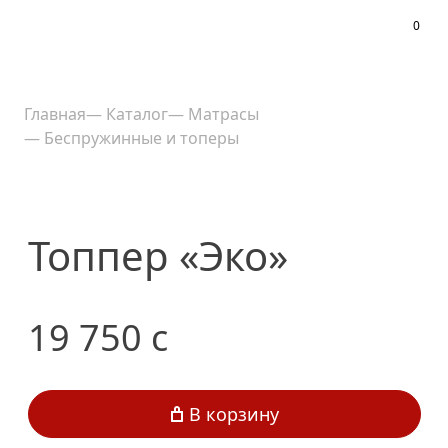
0
Меню
Главная
—
Каталог
—
Матрасы
—
Беспружинные и топеры
Топпер «Эко»
19 750
c
В корзину