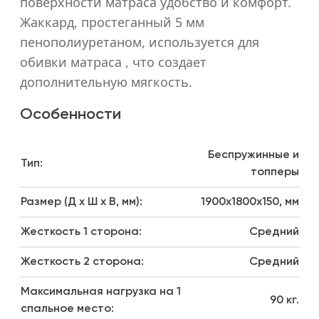
поверхности матраса удобство и комфорт.
1600x1900
Жаккард, простеганный 5 мм
1600x1900
пенополиуретаном, используется для
1600x1900
обивки матраса , что создает
1800x1900
дополнительную мягкость.
1800x1900
Особенности
1800x1900
1000x1000
Беспружинные и
Тип:
топперы
1000x1000
Размер (Д х Ш х В, мм):
1900x1800x150, мм
1000x1000
800x2000
Жесткость 1 сторона:
Средний
800x2000
Жесткость 2 сторона:
Средний
800x2000
Максимальная нагрузка на 1
90 кг.
900x2000
спальное место: