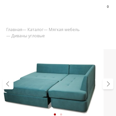
0
Меню
Главная
—
Каталог
—
Мягкая мебель
—
Диваны угловые